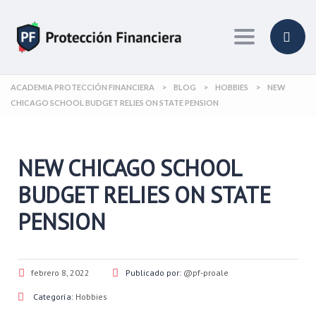
Toggle navi
ACADEMIA PROTECCIÓN FINANCIERA
>
BLOG
>
HOBBIES
>
NEW
CHICAGO SCHOOL BUDGET RELIES ON STATE PENSION
NEW CHICAGO SCHOOL
BUDGET RELIES ON STATE
PENSION
febrero 8, 2022
Publicado por:
@pf-proale
Categoría:
Hobbies