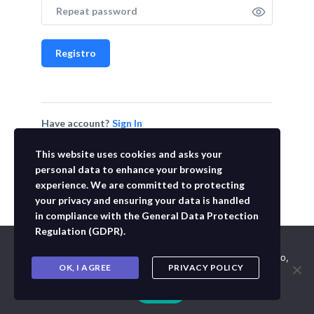
Registro
Have account?
Sign In
This website uses cookies and asks your
personal data to enhance your browsing
experience. We are committed to protecting
your privacy and ensuring your data is handled
in compliance with the
General Data Protection
Regulation (GDPR)
.
Usamos cookies para asegurar que te damos la mejor
experiencia en nuestra web. Si continúas usando este sitio,
OK, I AGREE
PRIVACY POLICY
asumiremos que estás de acuerdo con ello.
Aceptar