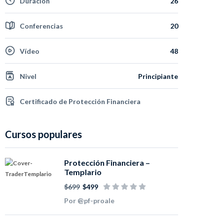
Duración
26
Conferencias
20
Vídeo
48
Nivel
Principiante
Certificado de Protección Financiera
Cursos populares
Protección Financiera –
Templario
$699
$499
Por @pf-proale