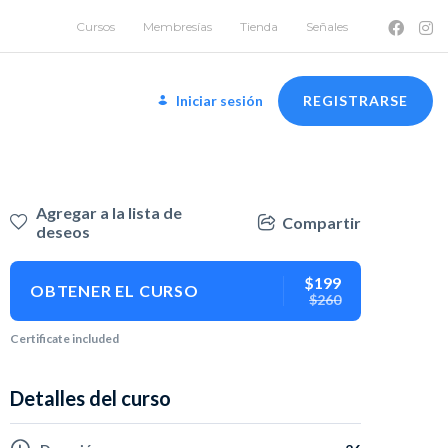
Cursos
Membresías
Tienda
Señales
Iniciar sesión
REGISTRARSE
Agregar a la lista de
Compartir
deseos
$199
OBTENER EL CURSO
$260
Certificate included
Detalles del curso