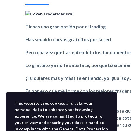
Tienes una gran pasión por el trading.
Has seguido cursos gratuitos por la red.
Pero una vez que has entendido los fundamentos, 
Lo gratuito ya no te satisface, porque básicame
¡Tu quieres más y más! Te entiendo, yo igual soy 
Es por eso que me forme con los mejores traders 
formación como nadie hace
This website uses cookies and asks your
personal data to enhance your browsing
Yo, no solo te doy la Estrategia más poderosa qu
experience. We are committed to protecting
estrategias que encuentras por internet son tot
your privacy and ensuring your data is handled
antimartingala, puras bobadas para quemar tu cu
in compliance with the
General Data Protection