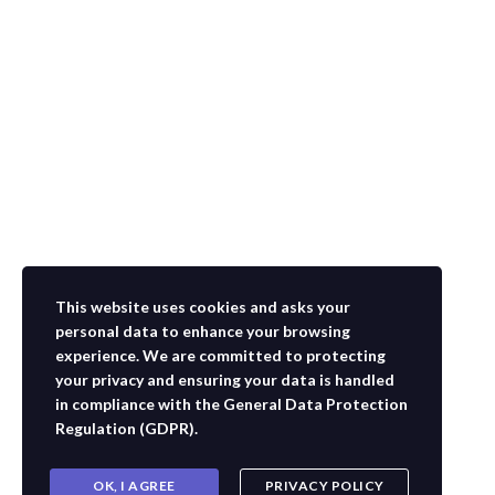
DESTACADO
Gran Maestro
Protección Financiera – Gran Maestro
$3,737
This website uses cookies and asks your
4 Semanas
personal data to enhance your browsing
experience. We are committed to protecting
your privacy and ensuring your data is handled
in compliance with the
General Data Protection
Regulation (GDPR)
.
Usamos cookies para asegurar que te damos la mejor
experiencia en nuestra web. Si continúas usando este sitio,
OK, I AGREE
PRIVACY POLICY
asumiremos que estás de acuerdo con ello.