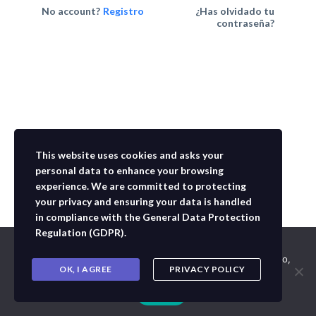
No account?
Registro
¿Has olvidado tu
contraseña?
This website uses cookies and asks your
personal data to enhance your browsing
experience. We are committed to protecting
your privacy and ensuring your data is handled
in compliance with the
General Data Protection
Regulation (GDPR)
.
Usamos cookies para asegurar que te damos la mejor
experiencia en nuestra web. Si continúas usando este sitio,
OK, I AGREE
PRIVACY POLICY
asumiremos que estás de acuerdo con ello.
Aceptar